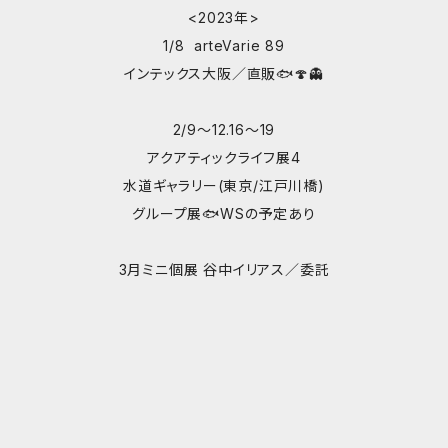
<2023年>
1/8 arteVarie 89
インテックス大阪／直販🐟🍄👻
2/9〜12.16〜19
アクアティックライフ展4
水道ギャラリー(東京/江戸川橋)
グループ展🐟WSの予定あり
3月ミニ個展 谷中イリアス／委託