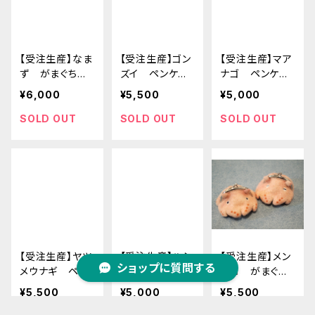
【受注生産】なま
【受注生産】ゴン
【受注生産】マア
ず がまぐちポ
ズイ ペンケー
ナゴ ペンケー
ーチ
ス
ス
¥6,000
¥5,500
¥5,000
SOLD OUT
SOLD OUT
SOLD OUT
【受注生産】ヤツ
【受注生産】ハシ
【受注生産】メン
ショップに質問する
メウナギ ペン
ビロコウ ポー
ダコ がまぐち
ケース
チ
ポーチ
¥5,500
¥5,000
¥5,500