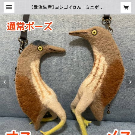
【受注生産】ヨシゴイさん ミニポー
チ 通常 | thethe-style