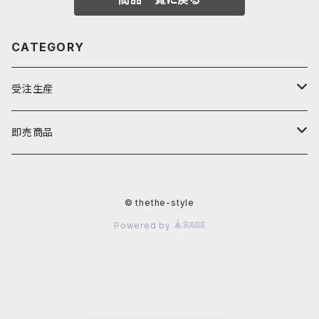
CATEGORY
受注生産
バッグ
即売商品
ポーチ
バッグ
© thethe-style
コースター
ポーチ
Powered by
ウツボトルケース
マフラー
帽子
その他小物